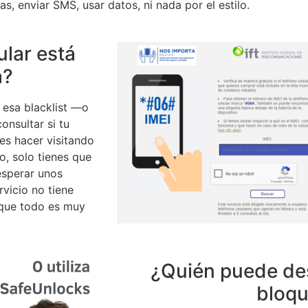
s, enviar SMS, usar datos, ni nada por el estilo.
lar está
a?
 esa blacklist —o
onsultar si tu
es hacer visitando
o, solo tienes que
 esperar unos
vicio no tiene
 que todo es muy
¿Quién puede de
bloq