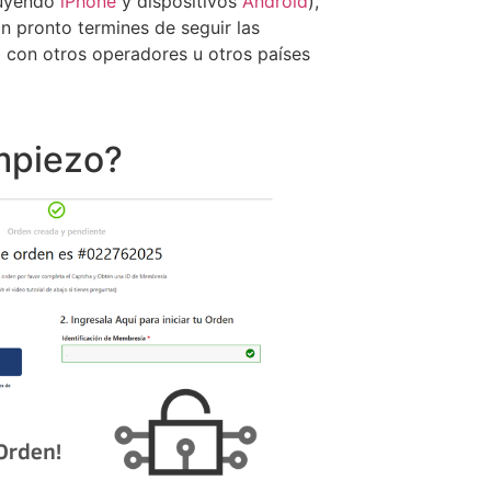
cluyendo
iPhone
y dispositivos
Android
),
an pronto termines de seguir las
 con otros operadores u otros países
mpiezo?