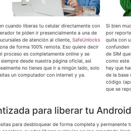
en cuando liberas tu celular directamente con
Si bien mu
perador te piden ir presencialmente a una de
por reporte
ucursales de atención al cliente,
SafeUnlocks
quita con u
iona de forma 100% remota. Eso quiere decir
confunden 
el proceso es completamente online y se
de SIM que
 siempre desde nuestra página oficial, así
como este 
ealmente no tienes que ir a ningún lado, solo
hay que ha
sitas un computador con internet y ya.
de la base 
código (ap
que se repo
tizada para liberar tu Androi
esitas para desbloquear de forma completa y permanente tu 