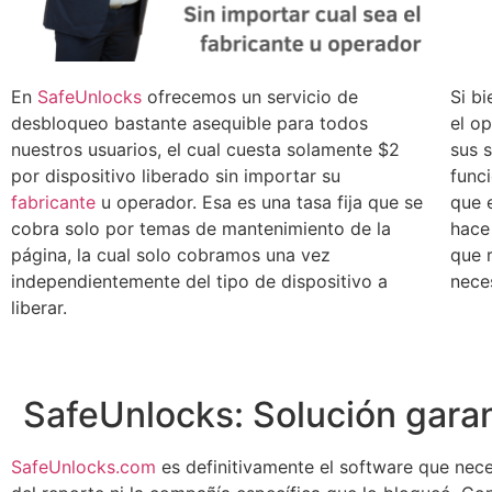
En
SafeUnlocks
ofrecemos un servicio de
Si bi
desbloqueo bastante asequible para todos
el o
nuestros usuarios, el cual cuesta solamente $2
sus s
por dispositivo liberado sin importar su
func
fabricante
u operador. Esa es una tasa fija que se
que 
cobra solo por temas de mantenimiento de la
hace
página, la cual solo cobramos una vez
que r
independientemente del tipo de dispositivo a
nece
liberar.
SafeUnlocks: Solución garan
SafeUnlocks.com
es definitivamente el software que nec