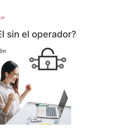
tar
I sin el operador?