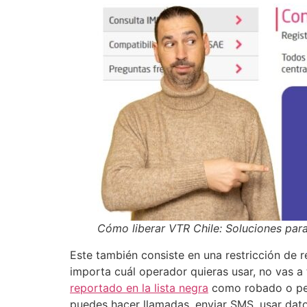
Cómo liberar VTR Chile: Soluciones par
Este también consiste en una restricción de r
importa cuál operador quieras usar, no vas a t
reportado en la lista negra
como robado o perd
puedes hacer llamadas, enviar SMS, usar datos