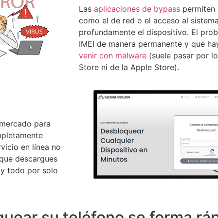
Las
aplicaciones de bypass
permiten “
como el de red o el acceso al sistema
profundamente el dispositivo. El pro
IMEI de manera permanente y que ha
venir con malware
(suele pasar por l
Store ni de la Apple Store).
l mercado para
mpletamente
vicio en línea no
, que descargues
¡y todo por solo
uear su teléfono se forma ráp