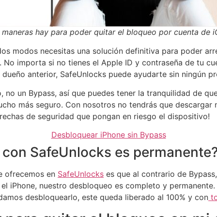
 maneras hay para poder quitar el bloqueo por cuenta de i
odos modos necesitas una solución definitiva para poder ar
 No importa si no tienes el Apple ID y contraseña de tu c
 dueño anterior, SafeUnlocks puede ayudarte sin ningún p
 no un Bypass, así que puedes tener la tranquilidad de qu
ucho más seguro. Con nosotros no tendrás que descargar na
rechas de seguridad que pongan en riesgo el dispositivo!
Desbloquear iPhone sin Bypass
e con SafeUnlocks es permanente
que ofrecemos en
SafeUnlocks
es que al contrario de Bypass
 el iPhone, nuestro desbloqueo es completo y permanente. 
damos desbloquearlo, este queda liberado al 100% y con
to